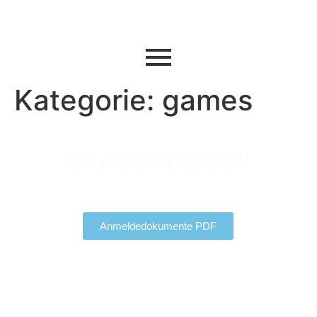
Kategorie:
games
KRAUZE REISEN
ERREICHBAR UNTER:
Anmeldedokumente PDF
040 - 299 24 83
0176 - 431 050 74